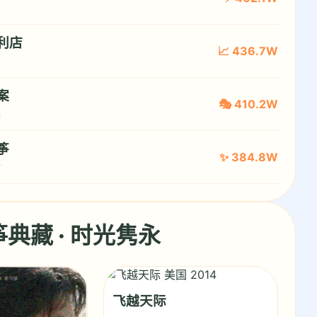
常
利店
📈 436.7W
案
🎭 410.2W
案
筝
✨ 384.8W
情
筝典藏 · 时光隽永
飞越天际