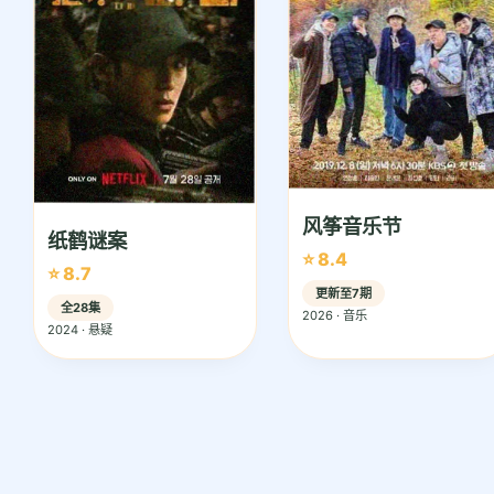
风筝音乐节
纸鹤谜案
⭐ 8.4
⭐ 8.7
更新至7期
全28集
2026 · 音乐
2024 · 悬疑