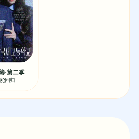
簿·第二季
高能回归