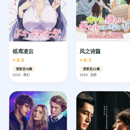
纸鸢凌云
风之诗篇
⭐ 9.5
⭐ 9.3
更新至18集
更新至22集
2025 · 奇幻
2026 · 治愈