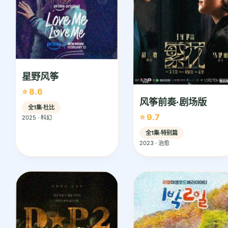
星野风筝
⭐ 8.6
风筝前奏·剧场版
全1集·杜比
⭐ 9.7
2025 · 科幻
全1集·特别篇
2023 · 治愈