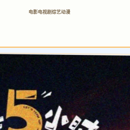
电影
电视剧
综艺
动漫