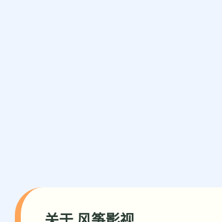
关于 风筝影视